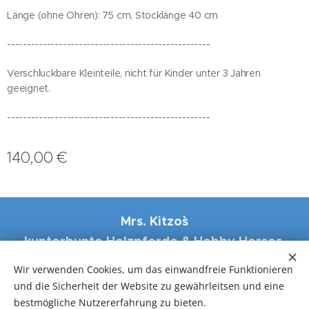
Länge (ohne Ohren): 75 cm, Stocklänge 40 cm
---------------------------------------------------
Verschluckbare Kleinteile, nicht für Kinder unter 3 Jahren
geeignet.
---------------------------------------------------
140,00
€
Mrs. Kitzo``s
kunterbunte Holzpferde & Hobby Horses,
Eisenstrasse 31, 4484 Kronstorf
Wir verwenden Cookies, um das einwandfreie Funktionieren
und die Sicherheit der Website zu gewährleitsen und eine
Cookies
bestmögliche Nutzererfahrung zu bieten.