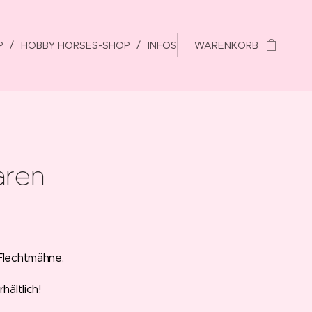
P
HOBBY HORSES-SHOP
INFOS
WARENKORB
aren
 Flechtmähne,
hältlich!