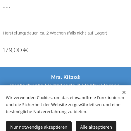
* * *
Herstellungsdauer: ca. 2 Wochen (falls nicht auf Lager)
179,00
€
Mrs. Kitzo``s
kunterbunte Holzpferde & Hobby Horses,
Eisenstrasse 31, 4484 Kronstorf
Wir verwenden Cookies, um das einwandfreie Funktionieren
und die Sicherheit der Website zu gewährleitsen und eine
Cookies
bestmögliche Nutzererfahrung zu bieten.
Zum Warenkorb hinzufügen
Nur notwendige akzeptieren
Alle akzeptieren