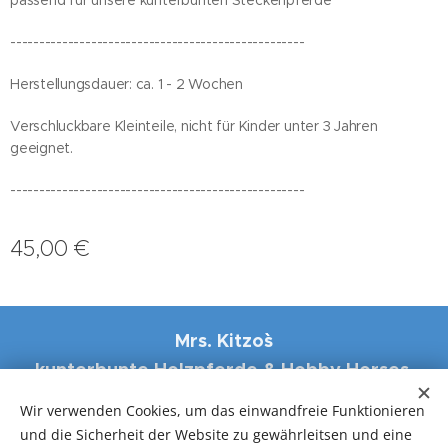
---------------------------------------------------
Herstellungsdauer: ca. 1 - 2 Wochen
Verschluckbare Kleinteile, nicht für Kinder unter 3 Jahren
geeignet.
---------------------------------------------------
45,00
€
Mrs. Kitzo``s
kunterbunte Holzpferde & Hobby Horses,
Eisenstrasse 31, 4484 Kronstorf
Wir verwenden Cookies, um das einwandfreie Funktionieren
und die Sicherheit der Website zu gewährleitsen und eine
Cookies