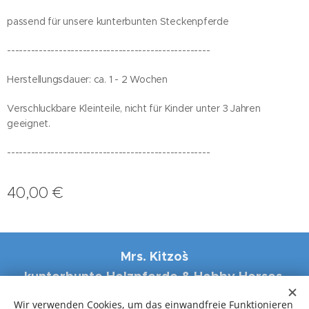
passend für unsere kunterbunten Steckenpferde
---------------------------------------------------
Herstellungsdauer: ca. 1 - 2 Wochen
Verschluckbare Kleinteile, nicht für Kinder unter 3 Jahren
geeignet.
---------------------------------------------------
40,00
€
Mrs. Kitzo``s
kunterbunte Holzpferde & Hobby Horses,
Eisenstrasse 31, 4484 Kronstorf
Wir verwenden Cookies, um das einwandfreie Funktionieren