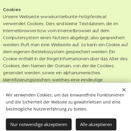
Cookies
Unsere Webseite www.kunterbunte-holzpferde.at
verwendet Cookies. Dies sind kleine Textdateien, die im
Internetbrowser bzw. vom Internetbrowser auf dem
Computersystem eines Nutzers abgelegt, also gespeichert
werden. Ruft man eine Webseite auf, so kann ein Cookie auf
dem eigenen Betriebssystem gespeichert werden. Ein
Cookie enthält in der Regel Informationen über das Alter des
Cookies, den Namen der Domain, von der die Cookies
gesendet werden, sowie ein alphanumerisches
Identifizierungszeichen, welches eine eindeutige
Identifizierung des Browsers beim erneuten Aufrufen der
Website möglich macht. Cookies ermöglichen unseren
Wir verwenden Cookies, um das einwandfreie Funktionieren
Systemen, Ihren Browser auch nach einem Seitenwechsel
und die Sicherheit der Website zu gewährleitsen und eine
zu erkennen und Ihren Services anzubieten. Einige
bestmögliche Nutzererfahrung zu bieten.
Funktionen unserer Webseite können ohne den Einsatz von
Cookies nicht angeboten werden, da es u.a. erforderlich ist,
Nur notwendige akzeptieren
Alle akzeptieren
dass der Browser auch nach einem Seitenwechsel